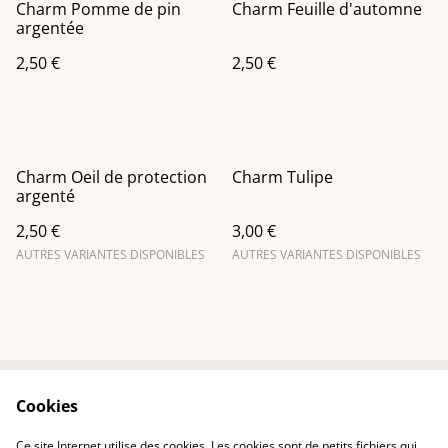
Charm Pomme de pin
Charm Feuille d'automne
argentée
2,50 €
2,50 €
Charm Oeil de protection
Charm Tulipe
argenté
2,50 €
3,00 €
AUTRES VARIANTES DISPONIBLES
AUTRES VARIANTES DISPONIBLES
Cookies
Contactez-nous
Conditions
Politique de
Politique de cookies
Ce site Internet utilise des cookies. Les cookies sont de petits fichiers qui