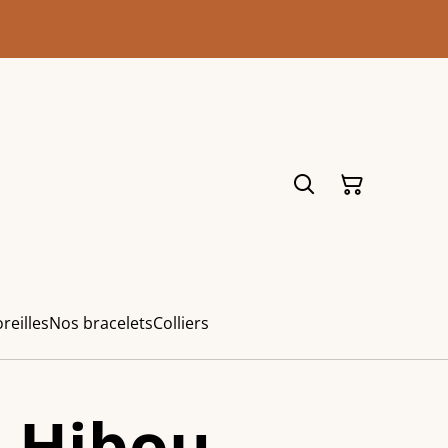
reilles
Nos bracelets
Colliers
 Hibou