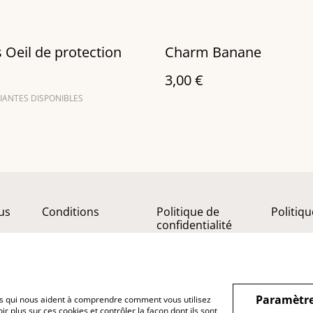
Oeil de protection
Charm Banane
3,00 €
IANTES DISPONIBLES
us
Conditions
Politique de
Politiq
confidentialité
Paramètre
hiers qui nous aident à comprendre comment vous utilisez
r plus sur ces cookies et contrôler la façon dont ils sont